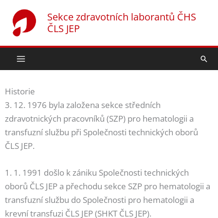
Přeskočit
Sekce zdravotních laborantů ČHS
na
ČLS JEP
obsah
Hled
Historie
3. 12. 1976 byla založena sekce středních
zdravotnických pracovníků (SZP) pro hematologii a
transfuzní službu při Společnosti technických oborů
ČLS JEP.
1. 1. 1991 došlo k zániku Společnosti technických
oborů ČLS JEP a přechodu sekce SZP pro hematologii a
transfuzní službu do Společnosti pro hematologii a
krevní transfuzi ČLS JEP (SHKT ČLS JEP).