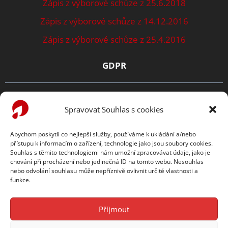
Zápis z výborové schůze z 25.6.2018
Zápis z výborové schůze z 14.12.2016
Zápis z výborové schůze z 25.4.2016
GDPR
Zásady ochrany osobních údajů
Spravovat Souhlas s cookies
Prohlášení o cookies
Abychom poskytli co nejlepší služby, používáme k ukládání a/nebo
přístupu k informacím o zařízení, technologie jako jsou soubory cookies.
TENTO WEB PODPORUJE:
Souhlas s těmito technologiemi nám umožní zpracovávat údaje, jako je
chování při procházení nebo jedinečná ID na tomto webu. Nesouhlas
nebo odvolání souhlasu může nepříznivě ovlivnit určité vlastnosti a
funkce.
Příjmout