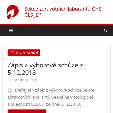
Přeskočit
Sekce zdravotních laborantů ČHS
na
ČLS JEP
obsah
Hled
Zápisy ze schůzí
Zápis z výborové schůze z
5.12.2018
10 prosince, 2019
Byl zveřejněn zápis z výborové schůze Sekce
zdravotních laborantů České hematologické
společnosti ČLS JEP ze dne 5.12.2018.