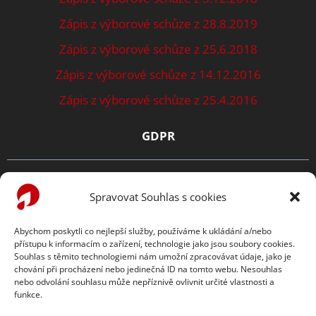
Zápis z výborové schůze z 28.8.2019
Zápis z výborové schůze z 25.6.2018
Zápis z výborové schůze z 14.12.2016
Zápis z výborové schůze z 25.4.2016
GDPR
Zásady ochrany osobních údajů
Spravovat Souhlas s cookies
Prohlášení o cookies
Abychom poskytli co nejlepší služby, používáme k ukládání a/nebo
přístupu k informacím o zařízení, technologie jako jsou soubory cookies.
TENTO WEB PODPORUJE:
Souhlas s těmito technologiemi nám umožní zpracovávat údaje, jako je
chování při procházení nebo jedinečná ID na tomto webu. Nesouhlas
nebo odvolání souhlasu může nepříznivě ovlivnit určité vlastnosti a
funkce.